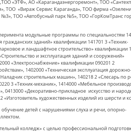
,ТОО «ЭТФ», АО «Карагандаэнергоремонт», ТОО «Сантехп
», ТОО «Вираж Сервис Караганда», ТОО фирма «Озелени
 №3», ТОО «Автобусный парк №5», ТОО «ГорКомТранс го
сперимента модульные программы по специальностям 1
я гражданских зданий» квалификации 141701 3 «Техник-
-парковое и ландшафтное строительство» квалификации 
«Строительство и эксплуатация зданий и сооружений»
02000 «Электроснабжение» квалификации 090201 2
ойствам», 1402000 «Техническая эксплуатация дорожно
«Наладчик строительных машин», 140218 2 «Слесарь по 
0220 3 «Техник-механик», 1414000 «Мебельное производ
, 0413000 «Декоративно-прикладное искусство и наро
2 «Изготовитель художественных изделий из шерсти и к
 обучение детей с нарушениями слуха и речи, опорно-
еллектом.
оительный колледж» с целью профессиональной подготов