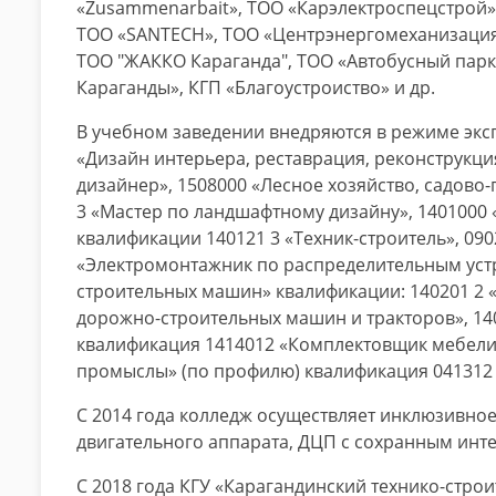
«Zusammenarbait», ТОО «Карэлектроспецстрой»
ТОО «SANTECH», ТОО «Центрэнергомеханизация
ТОО "ЖАККО Караганда", ТОО «Автобусный парк
Караганды», КГП «Благоустроиство» и др.
В учебном заведении внедряются в режиме эк
«Дизайн интерьера, реставрация, реконструкци
дизайнер», 1508000 «Лесное хозяйство, садово
3 «Мастер по ландшафтному дизайну», 1401000 
квалификации 140121 3 «Техник-строитель», 09
«Электромонтажник по распределительным устр
строительных машин» квалификации: 140201 2 
дорожно-строительных машин и тракторов», 14
квалификация 1414012 «Комплектовщик мебели»
промыслы» (по профилю) квалификация 041312 
С 2014 года колледж осуществляет инклюзивное
двигательного аппарата, ДЦП с сохранным инт
С 2018 года КГУ «Карагандинский технико-стр