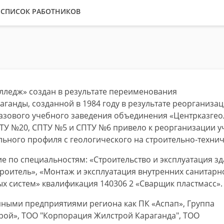
СПИСОК РАБОТНИКОВ
лледж» создан в результате переименования
ганды, созданной в 1984 году в результате реорганиза
базового учебного заведения объединения «Центрказгео
ТУ №20, СПТУ №5 и СПТУ №6 привело к реорганизации у
ного профиля с геологического на строительно-технич
ие по специальностям: «Строительство и эксплуатация з
роитель», «Монтаж и эксплуатация внутренних санитарн
х систем» квалификация 140306 2 «Сварщик пластмасс».
пными предприятиями региона как ПК «Аспап», Группа
Строй», ТОО "Корпорация Жилстрой Караганда", TOO