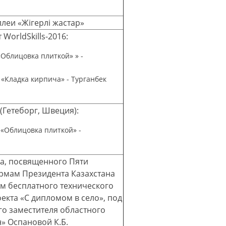
леи «Жігерлі жастар»
orldSkills-2016:
«Облицовка плиткой» » -
 «Кладка кирпича» - Турганбек
 (Гетеборг, Швеция):
 «Облицовка плиткой» -
ла, посвященного Пяти
рмам Президента Казахстана
м бесплатного технического
екта «С дипломом в село», под
го заместителя областного
» Оспановой К.Б.