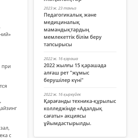
2023 ж. 23 тамыз
Педагогикалық және
медициналық
ь
мамандықтардың
ений»
мемлекеттік білім беру
тапсырысы
2022 ж. 16 қараша
2022 жылғы 15 қарашада
, при
алғаш рет "жұмыс
берушілер күні"
тся
2022 ж. 16 қыркүйек
,
Қарағанды техника-құрылыс
дайзинг
колледжінде «Адалдық
сағаты» акциясы
ұйымдастырылды.
зал,
ека с