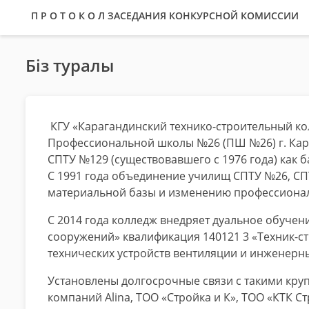
П Р О Т О К О Л ЗАСЕДАНИЯ КОНКУРСНОЙ КОМИССИИ
Біз туралы
КГУ «Карагандинский технико-строительный ко
Профессиональной школы №26 (ПШ №26) г. Кара
СПТУ №129 (существовавшего с 1976 года) как 
С 1991 года объединение училищ СПТУ №26, СП
материальной базы и изменению профессиональ
С 2014 года колледж внедряет дуальное обучен
сооружений» квалификация 140121 3 «Техник-ст
технических устройств вентиляции и инженерны
Установлены долгосрочные связи с такими кру
компаний Alina, ТОО «Стройка и К», ТОО «КТК 