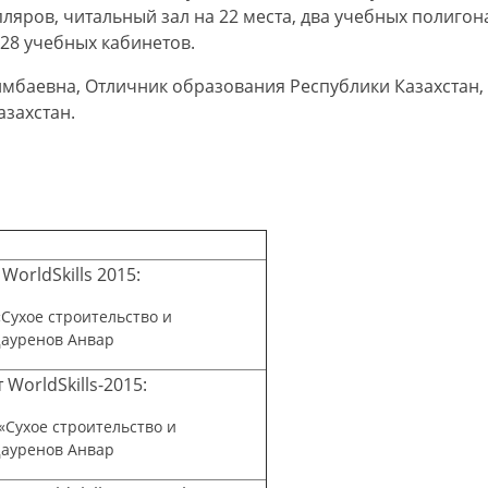
яров, читальный зал на 22 места, два учебных полигон
 28 учебных кабинетов.
имбаевна, Отличник образования Республики Казахстан,
захстан.
orldSkills 2015:
«Сухое строительство и
Дауренов Анвар
orldSkills-2015:
 «Сухое строительство и
Дауренов Анвар