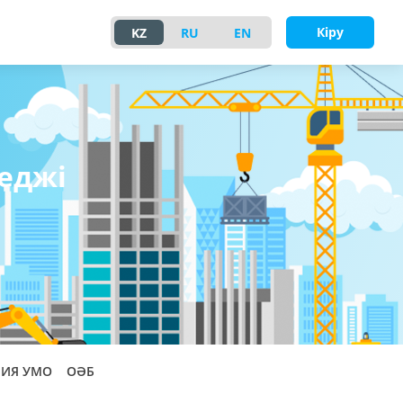
Кіру
KZ
RU
EN
еджі
РИЯ УМО
ОӘБ