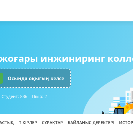
 жоғары инжиниринг колл
Осында оқығың келсе
Студент:
836
Пікір:
2
АСТЫҚ
ПІКІРЛЕР
СҰРАҚТАР
БАЙЛАНЫС ДЕРЕКТЕРІ
ИСТО