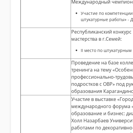
Международный чемпионат 
Участие по компетенции 
штукатурные работы» - 
Республиканский конкурс
мастерства в г.Семей:
ІІ место по штукатурным
Проведение на базе колл
тренинга на тему «Особе
профессионально-трудовы
подростков с ОВР» под р
образования Карагандинс
Участие в выставке «Горо
международного форума 
образование и бизнес: диа
Холл Назарбаев Университ
работами по декоративно