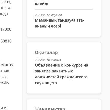
ласт»,
істейді
тель»,
рода
2023 ж. 12 маусым
Мамандық таңдауға ата-
ананың әсері
417000
150810
Оқиғалар
-
2022 ж. 16 тамыз
ремонту
Объявление о конкурсе на
ство»
занятие вакантных
дные
должностей гражданского
ожи».
служащего
ки и
Жаңалықтар