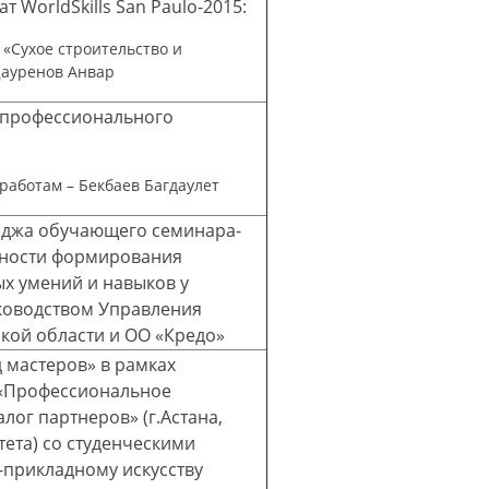
WorldSkills San Paulo-2015:
«Сухое строительство и
Дауренов Анвар
 профессионального
 работам – Бекбаев Багдаулет
еджа обучающего семинара-
нности формирования
х умений и навыков у
уководством Управления
кой области и ОО «Кредо»
д мастеров» в рамках
«Профессиональное
лог партнеров» (г.Астана,
ета) со студенческими
-прикладному искусству