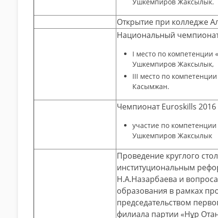
Ушкемпиров Жаксылык.
Открытие при колледже Ал
Национальный чемпионат W
І место по компетенции 
Ушкемпиров Жаксылык,
ІІІ место по компетенции
Касымжан.
Чемпионат Euroskills 2016
участие по компетенции
Ушкемпиров Жаксылык
Проведение круглого сто
институциональным рефо
Н.А.Назарбаева и вопроса
образования в рамках про
председательством перво
филиала партии «Нұр Отан