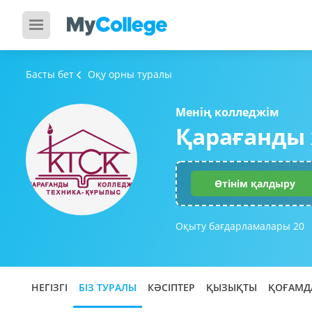
Басты бет
Оқу орны туралы
Менің колледжім
Қарағанды
Өтінім қалдыру
Оқыту бағдарламалары
20
НЕГІЗГІ
БІЗ ТУРАЛЫ
КӘСІПТЕР
ҚЫЗЫҚТЫ
ҚОҒАМД