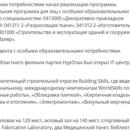
ными потребностями начал реализацию программы
льная программа для лиц с особыми образовательными
о специальностям: 0413000 «Декоративно-прикладное
 041311 2 «Разрисовщик ткани», 041312 2 «Изготовител
401000 «Строительство и эксплуатация зданий и сооруж
Маляр».
тудента с особыми образовательными потребностями.
областного филиала партии НурОтан был открыт IT-центр
петенций строительной отрасли Building Skills, где веде
ональному, международному чемпионатам WorldSkills по
ные работы», «Облицовка плиткой», «Кирпичная кладка»
ка и отопление», «Электромонтаж», «Визульный мерчен
ловая на 120 мест, актовый зал на 140 мест, спортивный 
, Fabrication Laboratory, два Медицинский пункт, библиот