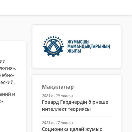
ции
логия».
чебно-
еский.
Мақалалар
даний и
2023 ж. 29 тамыз
о-
Говард Гарднердің бірнеше
интеллект теориясы
2023 ж. 17 тамыз
Соционика қалай жұмыс