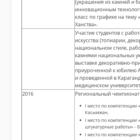
(украшения из камней и б
инновационным технологи
класс по графике на тему 
Ханства».
Участие студентов с рабо
искусства (топиарии, дек
национальном стиле, рабо
камнями национальных ук
выставке декоративно-при
приуроченной к юбилею А
и проведенной в Караган
медицинском университет
2016
Региональный чемпионат W
І место по компетенции 
Касымжан,
І место по компетенции 
штукатурные работы» - Б
І место по компетенции 