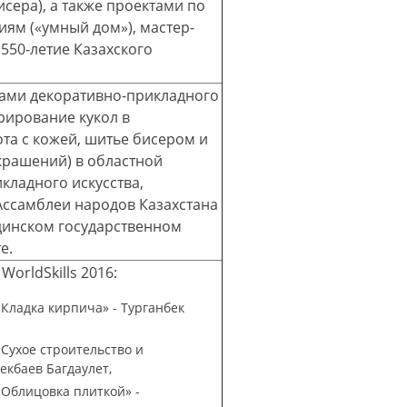
исера), а также проектами по
ям («умный дом»), мастер-
«550-летие Казахского
тами декоративно-прикладного
орирование кукол в
та с кожей, шитье бисером и
рашений) в областной
кладного искусства,
ссамблеи народов Казахстана
динском государственном
е.
orldSkills 2016:
«Кладка кирпича» - Турганбек
«Сухое строительство и
екбаев Багдаулет,
«Облицовка плиткой» -