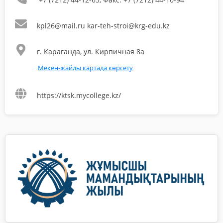
kpl26@mail.ru kar-teh-stroi@krg-edu.kz
г. Караганда, ул. Кирпичная 8а
Мекен-жайды картада көрсету
https://ktsk.mycollege.kz/