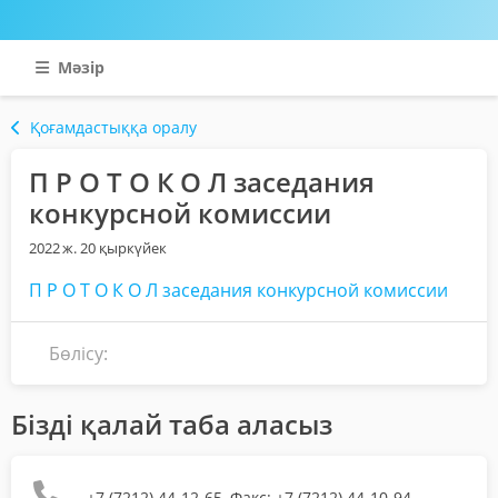
Мәзір
Қоғамдастыққа оралу
П Р О Т О К О Л заседания
конкурсной комиссии
2022 ж. 20 қыркүйек
П Р О Т О К О Л заседания конкурсной комиссии
Бөлісу:
Бізді қалай таба аласыз
+7 (7212) 44-12-65, Факс: +7 (7212) 44-10-94