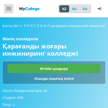
KZ
RU
EN
Басты бет
П Р О Т О К О Л заседания конкурсной комиссии
Менің колледжім
Қарағанды жоғары
инжиниринг колледжі
Өтінім қалдыру
Осында оқығың келсе
Оқыту бағдарламалары
20
Студент:
836
Пікір:
2