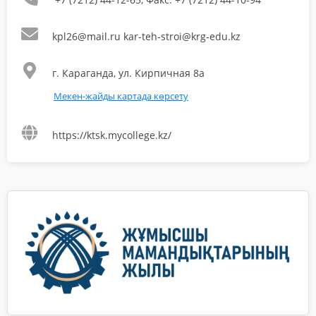
kpl26@mail.ru kar-teh-stroi@krg-edu.kz
г. Караганда, ул. Кирпичная 8а
Мекен-жайды картада көрсету
https://ktsk.mycollege.kz/