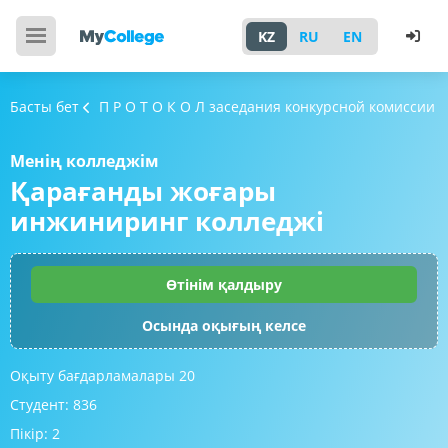
KZ
RU
EN
Басты бет
П Р О Т О К О Л заседания конкурсной комиссии
Менің колледжім
Қарағанды жоғары
инжиниринг колледжі
Өтінім қалдыру
Осында оқығың келсе
Оқыту бағдарламалары
20
Студент:
836
Пікір:
2