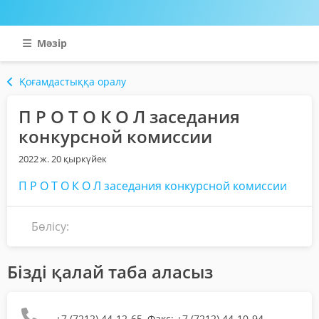
Мәзір
Қоғамдастыққа оралу
П Р О Т О К О Л заседания
конкурсной комиссии
2022 ж. 20 қыркүйек
П Р О Т О К О Л заседания конкурсной комиссии
Бөлісу:
Бізді қалай таба аласыз
+7 (7212) 44-12-65, Факс: +7 (7212) 44-10-94