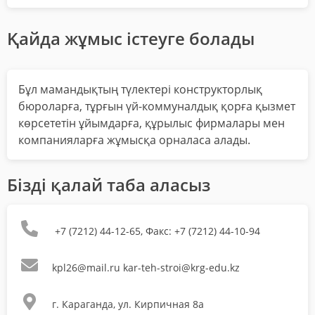
Қайда жұмыс істеуге болады
Бұл мамандықтың түлектері конструкторлық
бюроларға, тұрғын үй-коммуналдық қорға қызмет
көрсететін ұйымдарға, құрылыс фирмалары мен
компанияларға жұмысқа орналаса алады.
Бізді қалай таба аласыз
+7 (7212) 44-12-65, Факс: +7 (7212) 44-10-94
kpl26@mail.ru kar-teh-stroi@krg-edu.kz
г. Караганда, ул. Кирпичная 8а