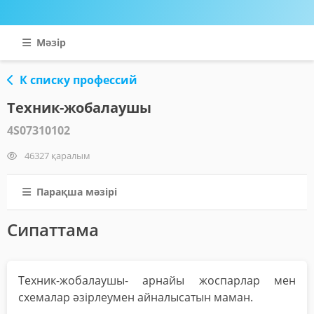
Мәзір
К списку профессий
Техник-жобалаушы
4S07310102
46327 қаралым
Парақша мәзірі
Сипаттама
Техник-жобалаушы- арнайы жоспарлар мен
схемалар әзірлеумен айналысатын маман.