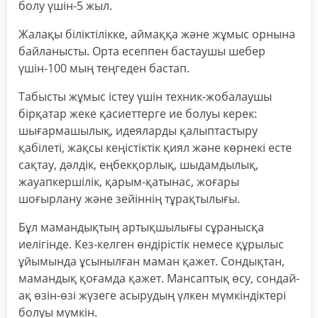
болу үшін-5 жыл.
Жалақы біліктілікке, аймаққа және жұмыс орнына
байланысты. Орта есеппен бастаушы шебер
үшін-100 мың теңгеден бастап.
Табысты жұмыс істеу үшін техник-жобалаушы
бірқатар жеке қасиеттерге ие болуы керек:
шығармашылық, идеяларды қалыптастыру
қабілеті, жақсы кеңістіктік қиял және көрнекі есте
сақтау, дәлдік, еңбекқорлық, шыдамдылық,
жауапкершілік, қарым-қатынас, жоғары
шоғырлану және зейіннің тұрақтылығы.
Бұл мамандықтың артықшылығы сұранысқа
иелігінде. Кез-келген өндірістік немесе құрылыс
ұйымында ұсынылған маман қажет. Сондықтан,
мамандық қоғамда қажет. Мансаптық өсу, сондай-
ақ өзін-өзі жүзеге асырудың үлкен мүмкіндіктері
болуы мүмкін.