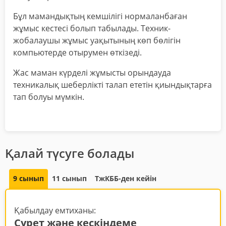
Бұл мамандықтың кемшілігі нормаланбаған
жұмыс кестесі болып табылады. Техник-
жобалаушы жұмыс уақытының көп бөлігін
компьютерде отырумен өткізеді.
Жас маман күрделі жұмысты орындауда
техникалық шеберлікті талап ететін қиындықтарға
тап болуы мүмкін.
Қалай түсуге болады
9 сынып
11 сынып
ТжКББ-ден кейін
Қабылдау емтиханы:
Сурет және кескіндеме