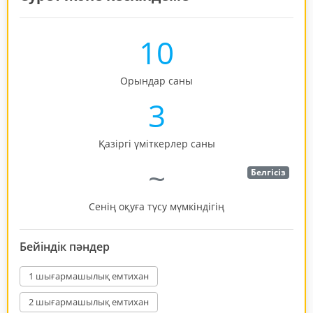
10
Орындар саны
3
Қазіргі үміткерлер саны
~
Белгісіз
Сенің оқуға түсу мүмкіндігің
Бейіндік пәндер
1 шығармашылық емтихан
2 шығармашылық емтихан