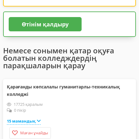
Өтінім қалдыру
Немесе сонымен қатар оқуға
болатын колледждердің
парақшаларын қарау
Қарағанды көпсалалы гуманитарлы-техникалық
колледжі
17725 қаралым
0 пікір
15 мамандық
Маған ұнайды