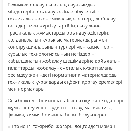
Техник-жобалаушы өзінің лауазымдық
міндеттерін орындау кезінде білуге тиіс:
техникалық - экономикалық есептерді жобалау
тәсілдері мен жүргізу тәртібін; сызу және
графикалық жұмыстарды орындау әдістерін;
қолданылатын құрылыс материалдары мен
конструкцияларының түрлері мен қасиеттерін;
құрылыс технологиясының негіздерін;
қабылданатын жобалау шешімдеріне қойылатын
талаптарды; жобалау - сметалық құжаттаманы
ресімдеу жөніндегі нормативтік материалдарды;
техникалық құралдарды еңбекті қорғау ережелері
мен нормалары.
Осы біліктілік бойынша табысты оқу және одан әрі
жұмыс істеу үшін студенттің сызу, математика,
физика, химия бойынша білімі болуы керек.
Ең төменгі тәжірибе, жоғары деңгейдегі маман