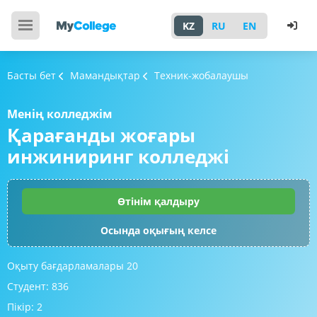
KZ
RU
EN
Басты бет
Мамандықтар
Техник-жобалаушы
Менің колледжім
Қарағанды жоғары
инжиниринг колледжі
Өтінім қалдыру
Осында оқығың келсе
Оқыту бағдарламалары
20
Студент:
836
Пікір:
2